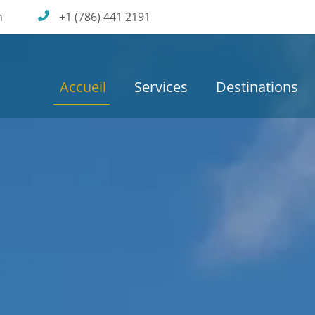
m
+1 (786) 441 2191
Accueil
Services
Destinations